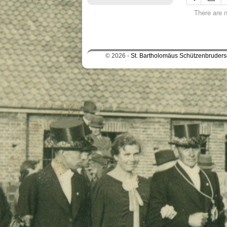
There are n
© 2026 -
St. Bartholomäus Schützenbrudersc