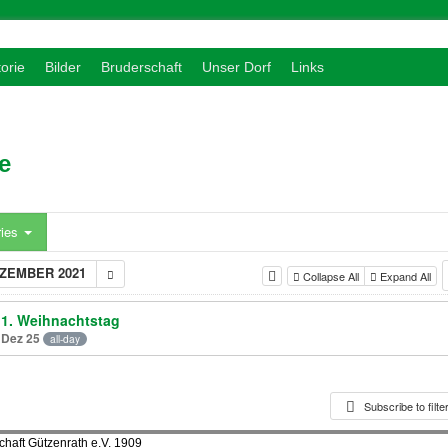
torie
Bilder
Bruderschaft
Unser Dorf
Links
e
ries
ZEMBER 2021
Collapse All
Expand All
1. Weihnachtstag
Dez 25
all-day
Subscribe to filt
haft Gützenrath e.V. 1909