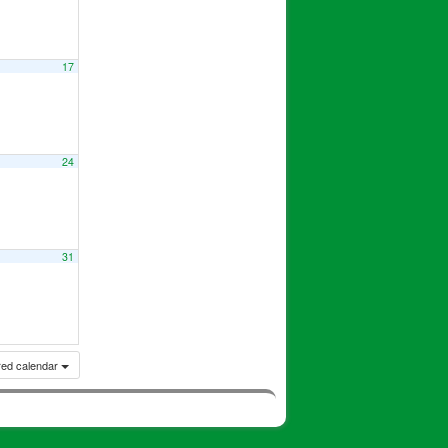
17
24
31
ered calendar