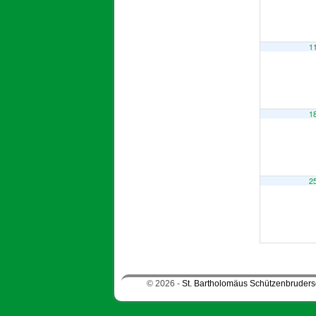
1
1
2
© 2026 -
St. Bartholomäus Schützenbrudersc