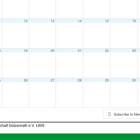
1
12
13
14
15
16
8
19
20
21
22
23
5
26
27
28
29
30
Subscribe to filt
haft Gützenrath e.V. 1909