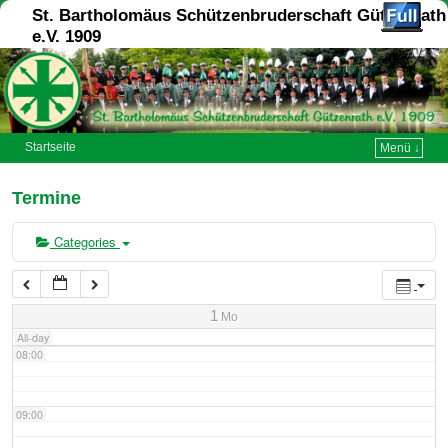
St. Bartholomäus Schützenbruderschaft Gützenrath
e.V. 1909
03:00
04:00
Startseite
Menü ↓
05:00
Termine
06:00
Categories
07:00
1
Mo
All-day
08:00
09:00