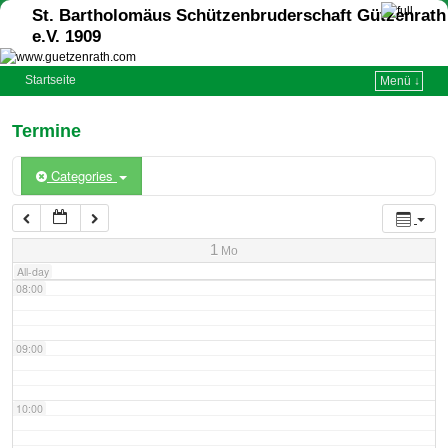
St. Bartholomäus Schützenbruderschaft Gützenrath
e.V. 1909
04:00
Startseite
Menü ↓
05:00
Termine
06:00
Categories
07:00
1
Mo
All-day
08:00
09:00
10:00