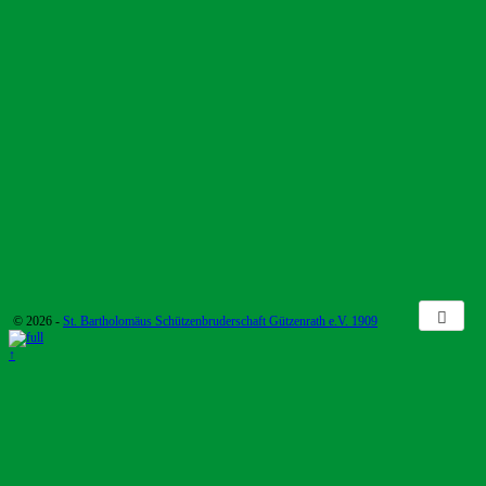
© 2026 -
St. Bartholomäus Schützenbruderschaft Gützenrath e.V. 1909
↑