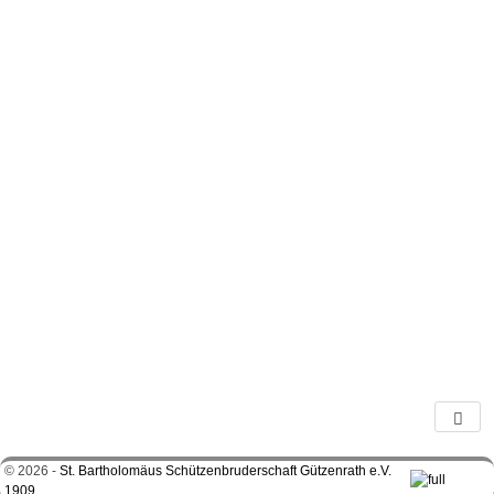
© 2026 -
St. Bartholomäus Schützenbruderschaft Gützenrath e.V.
1909