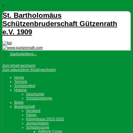
↓
St. Bartholomäus
Schützenbruderschaft Gützenrath
e.V. 1909
Startseite
Menü ↓
Zum Inhalt wechseln
Zum sekundären Inhalt wechseln
Home
Termine
Schützenfest
Historie
Geschichte
Schützenkönige
Bilder
Bruderschaft
Vorstand
Fahne
Königshaus 2023-2025
Jungschützen
Schützenzüge
Artillerie Corps