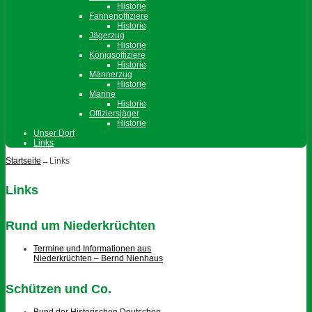
Historie
Fahnenoffiziere
Historie
Jägerzug
Historie
Königsoffiziere
Historie
Männerzug
Historie
Marine
Historie
Offiziersjäger
Historie
Unser Dorf
Links
Startseite
→
Links
Links
Rund um Niederkrüchten
Termine und Informationen aus
Niederkrüchten – Bernd Nienhaus
Schützen und Co.
Bund der Historischen Deutschen